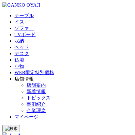
テーブル
イス
ソファー
TVボード
収納
ベッド
デスク
仏壇
小物
WEB限定特別価格
店舗情報
店舗案内
新着情報
トピックス
事例紹介
企業理念
マイページ