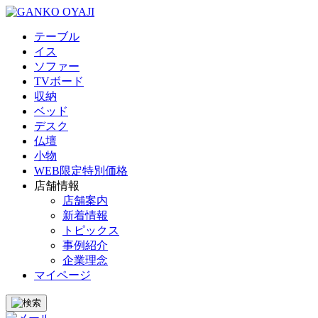
テーブル
イス
ソファー
TVボード
収納
ベッド
デスク
仏壇
小物
WEB限定特別価格
店舗情報
店舗案内
新着情報
トピックス
事例紹介
企業理念
マイページ