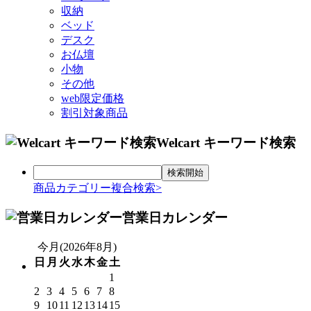
収納
ベッド
デスク
お仏壇
小物
その他
web限定価格
割引対象商品
Welcart キーワード検索
商品カテゴリー複合検索>
営業日カレンダー
今月(2026年8月)
日
月
火
水
木
金
土
1
2
3
4
5
6
7
8
9
10
11
12
13
14
15