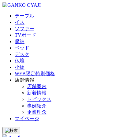
テーブル
イス
ソファー
TVボード
収納
ベッド
デスク
仏壇
小物
WEB限定特別価格
店舗情報
店舗案内
新着情報
トピックス
事例紹介
企業理念
マイページ