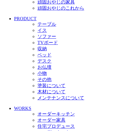
頑固おやじの家具
頑固おやじのこれから
PRODUCT
テーブル
イス
ソファー
TVボード
収納
ベッド
デスク
お仏壇
小物
その他
塗装について
木材について
メンテナンスについて
WORKS
オーダーキッチン
オーダー家具
住宅プロデュース