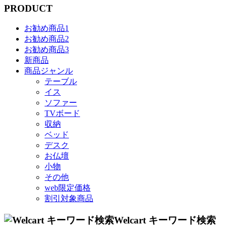
PRODUCT
お勧め商品1
お勧め商品2
お勧め商品3
新商品
商品ジャンル
テーブル
イス
ソファー
TVボード
収納
ベッド
デスク
お仏壇
小物
その他
web限定価格
割引対象商品
Welcart キーワード検索