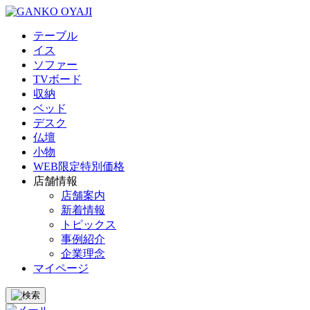
テーブル
イス
ソファー
TVボード
収納
ベッド
デスク
仏壇
小物
WEB限定特別価格
店舗情報
店舗案内
新着情報
トピックス
事例紹介
企業理念
マイページ