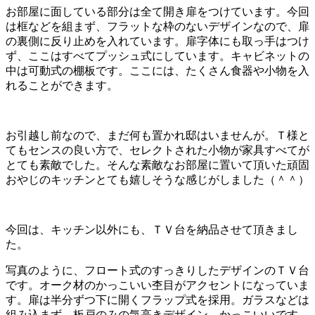
お部屋に面している部分は全て開き扉をつけています。今回
は框などを組まず、フラットな枠のないデザインなので、扉
の裏側に反り止めを入れています。扉字体にも取っ手はつけ
ず、ここはすべてプッシュ式にしています。キャビネットの
中は可動式の棚板です。ここには、たくさん食器や小物を入
れることができます。
お引越し前なので、まだ何も置かれ邸はいませんが。Ｔ様と
てもセンスの良い方で、セレクトされた小物が家具すべてが
とても素敵でした。そんな素敵なお部屋に置いて頂いた頑固
おやじのキッチンとても嬉しそうな感じがしました（＾＾）
今回は、キッチン以外にも、ＴＶ台を納品させて頂きまし
た。
写真のように、フロート式のすっきりしたデザインのＴＶ台
です。オーク材のかっこいい杢目がアクセントになっていま
す。扉は半分ずつ下に開くフラップ式を採用。ガラスなどは
組み込まず、板戸のみの気高きデザイン。かっこいいです。