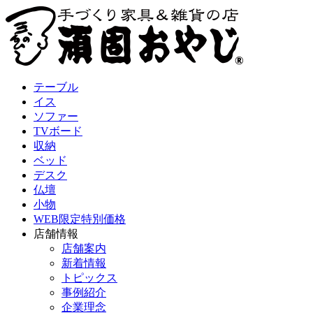
テーブル
イス
ソファー
TVボード
収納
ベッド
デスク
仏壇
小物
WEB限定特別価格
店舗情報
店舗案内
新着情報
トピックス
事例紹介
企業理念