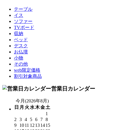
テーブル
イス
ソファー
TVボード
収納
ベッド
デスク
お仏壇
小物
その他
web限定価格
割引対象商品
営業日カレンダー
今月(2026年8月)
日
月
火
水
木
金
土
1
2
3
4
5
6
7
8
9
10
11
12
13
14
15