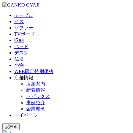
テーブル
イス
ソファー
TVボード
収納
ベッド
デスク
仏壇
小物
WEB限定特別価格
店舗情報
店舗案内
新着情報
トピックス
事例紹介
企業理念
マイページ