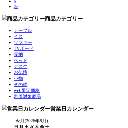
6
≫
商品カテゴリー
テーブル
イス
ソファー
TVボード
収納
ベッド
デスク
お仏壇
小物
その他
web限定価格
割引対象商品
営業日カレンダー
今月(2026年8月)
日
月
火
水
木
金
土